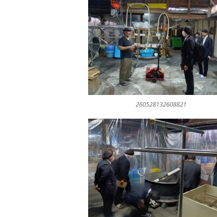
260528132608821