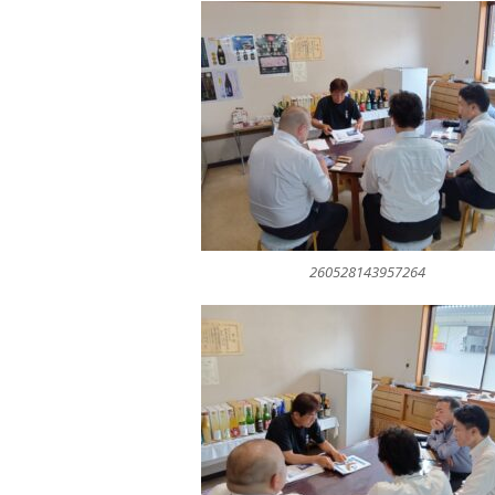
260528143957264