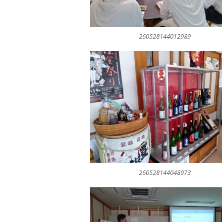
260528144012989
260528144048973