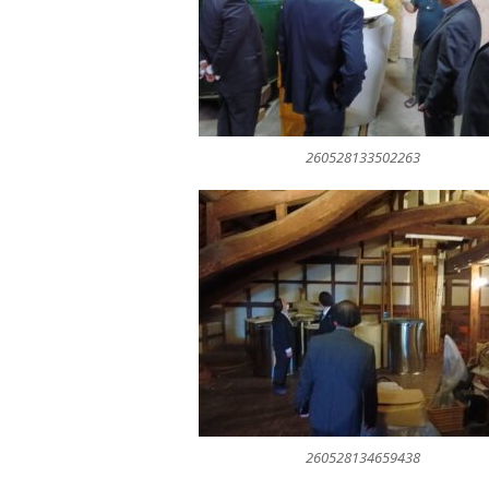
260528133502263
260528134659438