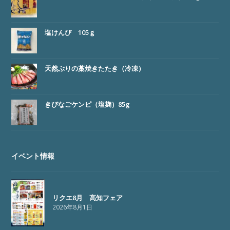
塩けんぴ 105ｇ
天然ぶりの藁焼きたたき（冷凍）
きびなごケンピ（塩麹）85g
イベント情報
リクエ8月 高知フェア
2026年8月1日