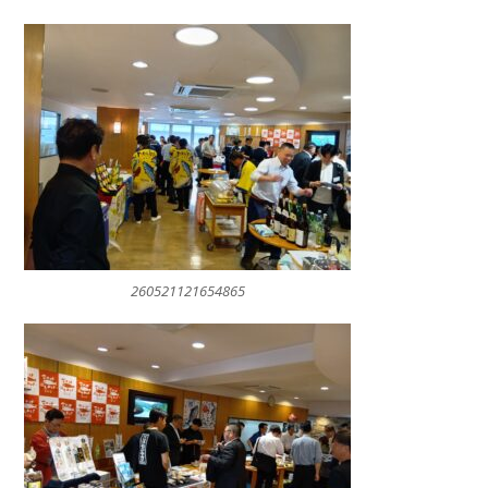
260521121654865