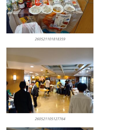
260521101818359
260521105127764