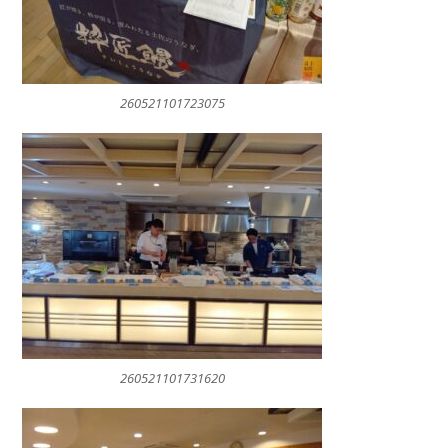
260521101723075
260521101731620