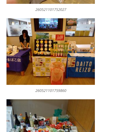
260521101752027
260521101759860