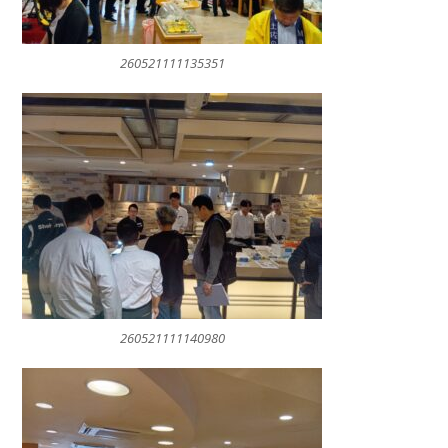
260521111135351
260521111140980