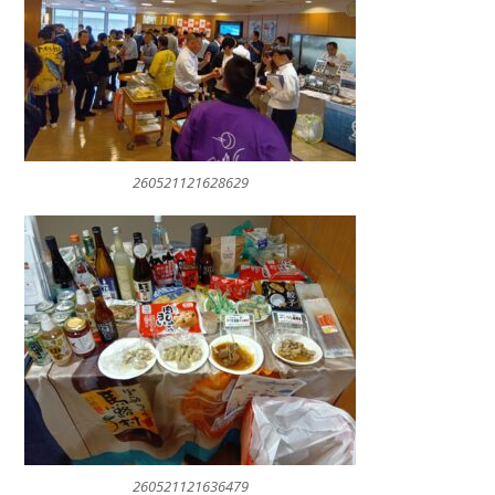
260521121628629
260521121636479