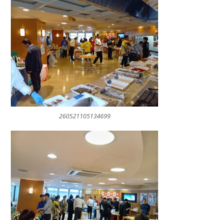
260521105134699