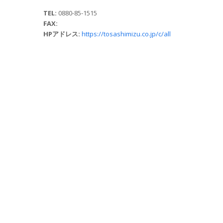
TEL:
0880-85-1515
FAX:
HPアドレス:
https://tosashimizu.co.jp/c/all