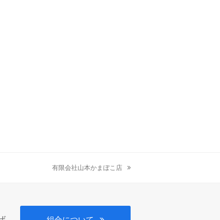
有限会社山本かまぼこ店
next
post:
、
ぜ
組合について