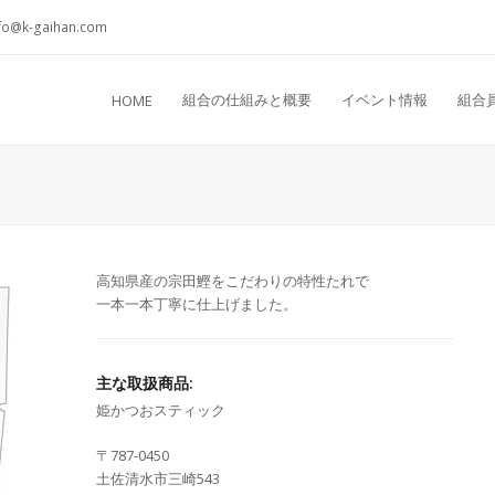
fo@k-gaihan.com
組合の仕組みと概要
イベント情報
組合
HOME
高知県産の宗田鰹をこだわりの特性たれで
一本一本丁寧に仕上げました。
主な取扱商品:
姫かつおスティック
〒787-0450
土佐清水市三崎543