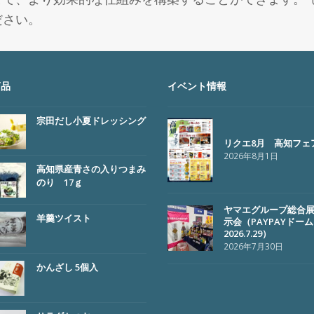
ださい。
商品
イベント情報
宗田だし小夏ドレッシング
リクエ8月 高知フェ
2026年8月1日
高知県産青さの入りつまみ
のり 17ｇ
ヤマエグループ総合
羊羹ツイスト
示会（PAYPAYドー
2026.7.29）
2026年7月30日
かんざし 5個入