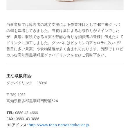
当事業所では障害者の就労支援による作業種目として40年来グァバ
の樹を栽培してきました。当初は葉によるお茶作りがメインでした
が、夏場に収穫できる果実の芳醇な香りを消費者の皆様に伝えたくて
ドリンクに加工しました。グァバにはビタミンC(アセロラに次いで2
番目に多い果実）や食物繊維が多く含まれております。芳醇でトロピ
カルな高知県黒潮町産グァバドリンクをぜひご賞味下さい。
主な取扱商品:
グァバドリンク 180ml
〒789-1933
高知県幡多郡黒潮町田野浦524
TEL:
0880-43-4666
FAX:
0880- 43-3886
HPアドレス:
http://www.tosa-nanasatokai.or.jp