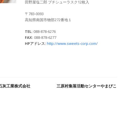
田野屋塩二郎 プチシューラスク12枚入
〒783-0093
高知県南国市物部272番地１
TEL:
088-878-6276
FAX:
088-878-6277
HPアドレス:
http://www.sweets-corp.com/
石灰工業株式会社
三原村集落活動センターやまびこ