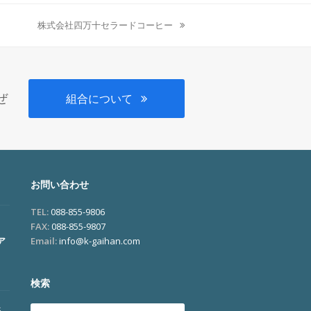
株式会社四万十セラードコーヒー
next
post:
、
ぜ
組合について
お問い合わせ
TEL:
088-855-9806
FAX:
088-855-9807
ア
Email:
info@k-gaihan.com
検索
展
Search