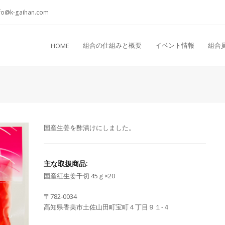
fo@k-gaihan.com
組合の仕組みと概要
イベント情報
組合
HOME
国産生姜を酢漬けにしました。
主な取扱商品:
国産紅生姜千切 45ｇ×20
〒782-0034
高知県香美市土佐山田町宝町４丁目９１-４