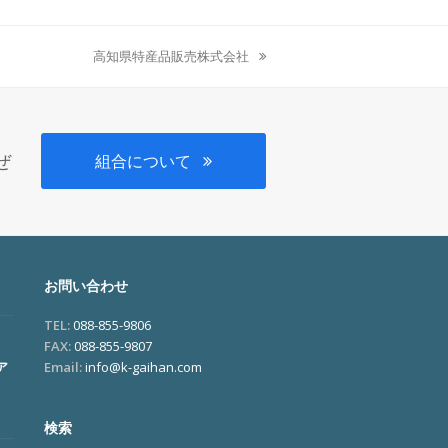
高知県特産品販売株式会社
next
post:
、
ぜ
組合について
お問い合わせ
TEL:
088-855-9806
FAX:
088-855-9807
ア
Email:
info@k-gaihan.com
検索