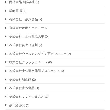
岡林食品有限会社
(0)
嶋崎農場
(1)
有限会社 森澤食品
(2)
有限会社菱田ベーカリー
(2)
株式会社 土佐龍馬の里
(0)
株式会社あぐり窪川
(2)
株式会社ウェルカムジョン万カンパニー
(2)
株式会社グラッツェミーレ
(0)
株式会社土佐清水元気プロジェクト
(0)
株式会社城西館
(2)
株式会社青木食品
(1)
株式会社ＬＬＰしまんと
(2)
森田鰹節㈱
(1)