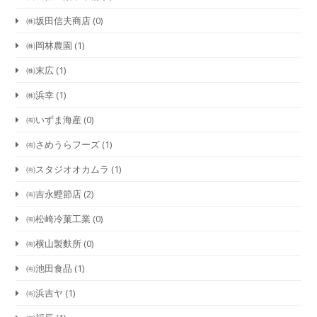
㈱坂田信夫商店
(0)
㈱岡林農園
(1)
㈱末広
(1)
㈱浜幸
(1)
㈲いずま海産
(0)
㈲さめうらフーズ
(1)
㈲スタジオオカムラ
(1)
㈲吉永鰹節店
(2)
㈲松崎冷菓工業
(0)
㈲横山製麩所
(0)
㈲池田食品
(1)
㈲浜吉ヤ
(1)