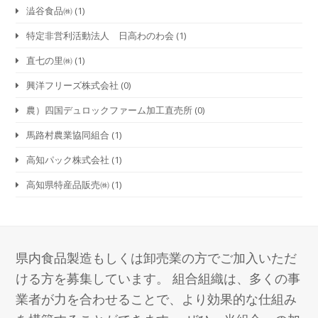
澁谷食品㈱
(1)
特定非営利活動法人 日高わのわ会
(1)
直七の里㈱
(1)
興洋フリーズ株式会社
(0)
農）四国デュロックファーム加工直売所
(0)
馬路村農業協同組合
(1)
高知パック株式会社
(1)
高知県特産品販売㈱
(1)
県内食品製造もしくは卸売業の方でご加入いただ
ける方を募集しています。 組合組織は、多くの事
業者が力を合わせることで、より効果的な仕組み