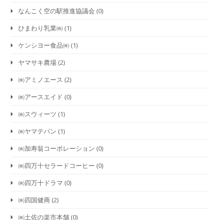
なんこく空の駅推進協議会
(0)
ひまわり乳業㈱
(1)
ケンシヨー食品㈱
(1)
ヤマサキ農場
(2)
㈱アミノエース
(2)
㈱アースエイド
(0)
㈱スウィーツ
(1)
㈱ヤマテパン
(1)
㈱加寿翁コーポレーション
(0)
㈱四万十セラードコーヒー
(0)
㈱四万十ドラマ
(0)
㈱四国健商
(2)
㈱土佐の楽市本舗
(0)