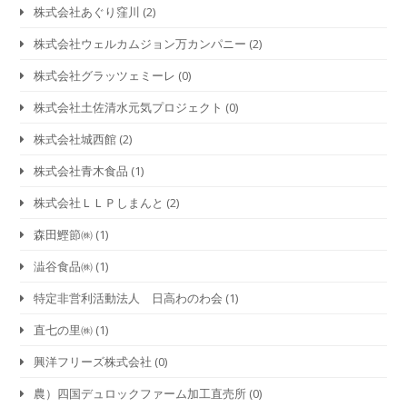
株式会社あぐり窪川
(2)
株式会社ウェルカムジョン万カンパニー
(2)
株式会社グラッツェミーレ
(0)
株式会社土佐清水元気プロジェクト
(0)
株式会社城西館
(2)
株式会社青木食品
(1)
株式会社ＬＬＰしまんと
(2)
森田鰹節㈱
(1)
澁谷食品㈱
(1)
特定非営利活動法人 日高わのわ会
(1)
直七の里㈱
(1)
興洋フリーズ株式会社
(0)
農）四国デュロックファーム加工直売所
(0)