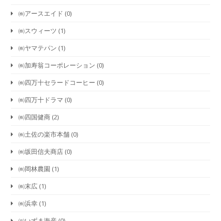
㈱アースエイド
(0)
㈱スウィーツ
(1)
㈱ヤマテパン
(1)
㈱加寿翁コーポレーション
(0)
㈱四万十セラードコーヒー
(0)
㈱四万十ドラマ
(0)
㈱四国健商
(2)
㈱土佐の楽市本舗
(0)
㈱坂田信夫商店
(0)
㈱岡林農園
(1)
㈱末広
(1)
㈱浜幸
(1)
㈲いずま海産
(0)