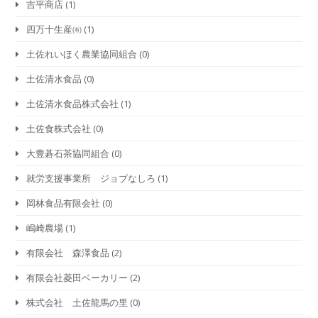
吉平商店
(1)
四万十生産㈲
(1)
土佐れいほく農業協同組合
(0)
土佐清水食品
(0)
土佐清水食品株式会社
(1)
土佐食株式会社
(0)
大豊碁石茶協同組合
(0)
就労支援事業所 ジョブなしろ
(1)
岡林食品有限会社
(0)
嶋崎農場
(1)
有限会社 森澤食品
(2)
有限会社菱田ベーカリー
(2)
株式会社 土佐龍馬の里
(0)