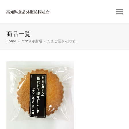
商品一覧
Home
»
ヤマサキ農場
»
たまご屋さんの採…