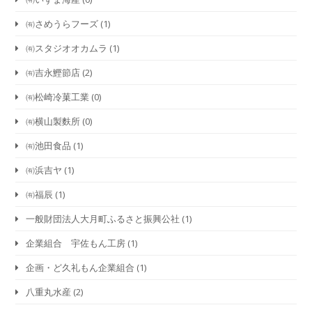
㈲さめうらフーズ
(1)
㈲スタジオオカムラ
(1)
㈲吉永鰹節店
(2)
㈲松崎冷菓工業
(0)
㈲横山製麩所
(0)
㈲池田食品
(1)
㈲浜吉ヤ
(1)
㈲福辰
(1)
一般財団法人大月町ふるさと振興公社
(1)
企業組合 宇佐もん工房
(1)
企画・ど久礼もん企業組合
(1)
八重丸水産
(2)