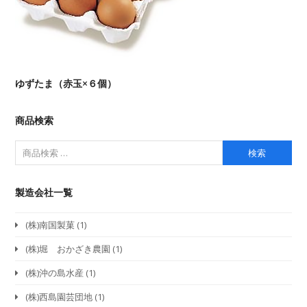
ゆずたま（赤玉×６個）
商品検索
検索
製造会社一覧
(株)南国製菓
(1)
(株)堀 おかざき農園
(1)
(株)沖の島水産
(1)
(株)西島園芸団地
(1)