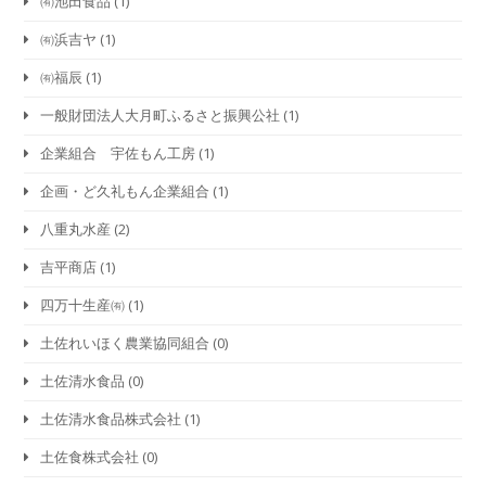
㈲池田食品
(1)
㈲浜吉ヤ
(1)
㈲福辰
(1)
一般財団法人大月町ふるさと振興公社
(1)
企業組合 宇佐もん工房
(1)
企画・ど久礼もん企業組合
(1)
八重丸水産
(2)
吉平商店
(1)
四万十生産㈲
(1)
土佐れいほく農業協同組合
(0)
土佐清水食品
(0)
土佐清水食品株式会社
(1)
土佐食株式会社
(0)