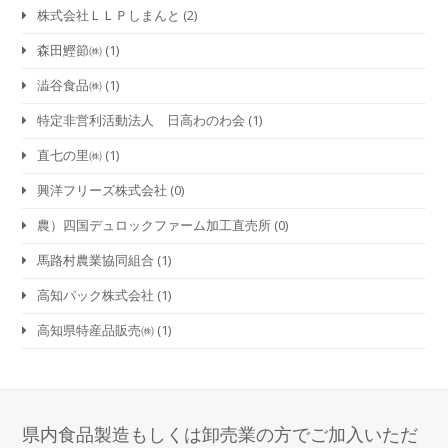
株式会社ＬＬＰしまんと
(2)
森田鰹節㈱
(1)
澁谷食品㈱
(1)
特定非営利活動法人 日高わのわ会
(1)
直七の里㈱
(1)
興洋フリーズ株式会社
(0)
農）四国デュロックファーム加工直売所
(0)
馬路村農業協同組合
(1)
高知パック株式会社
(1)
高知県特産品販売㈱
(1)
県内食品製造もしくは卸売業の方でご加入いただ