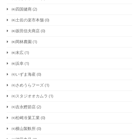
㈱四国健商
(2)
㈱土佐の楽市本舗
(0)
㈱坂田信夫商店
(0)
㈱岡林農園
(1)
㈱末広
(1)
㈱浜幸
(1)
㈲いずま海産
(0)
㈲さめうらフーズ
(1)
㈲スタジオオカムラ
(1)
㈲吉永鰹節店
(2)
㈲松崎冷菓工業
(0)
㈲横山製麩所
(0)