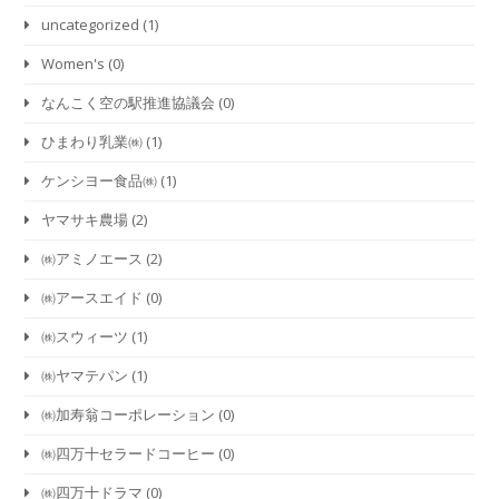
uncategorized
(1)
Women's
(0)
なんこく空の駅推進協議会
(0)
ひまわり乳業㈱
(1)
ケンシヨー食品㈱
(1)
ヤマサキ農場
(2)
㈱アミノエース
(2)
㈱アースエイド
(0)
㈱スウィーツ
(1)
㈱ヤマテパン
(1)
㈱加寿翁コーポレーション
(0)
㈱四万十セラードコーヒー
(0)
㈱四万十ドラマ
(0)